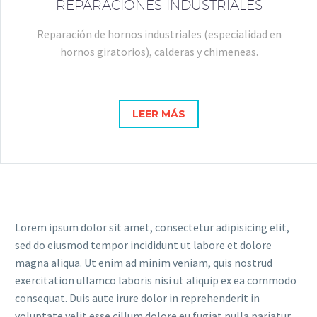
REPARACIONES INDUSTRIALES
Reparación de hornos industriales (especialidad en
hornos giratorios), calderas y chimeneas.
LEER MÁS
Lorem ipsum dolor sit amet, consectetur adipisicing elit,
sed do eiusmod tempor incididunt ut labore et dolore
magna aliqua. Ut enim ad minim veniam, quis nostrud
exercitation ullamco laboris nisi ut aliquip ex ea commodo
consequat. Duis aute irure dolor in reprehenderit in
voluptate velit esse cillum dolore eu fugiat nulla pariatur.