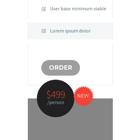
User base minimum viable
Lorem ipsum dolor
ORDER
$499
NEW
/person