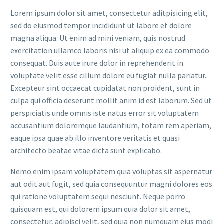
Lorem ipsum dolor sit amet, consectetur aditpisicing elit,
sed do eiusmod tempor incididunt ut labore et dolore
magna aliqua. Ut enim ad mini veniam, quis nostrud
exercitation ullamco laboris nisi ut aliquip ex ea commodo
consequat. Duis aute irure dolor in reprehenderit in
voluptate velit esse cillum dolore eu fugiat nulla pariatur.
Excepteur sint occaecat cupidatat non proident, sunt in
culpa qui officia deserunt mollit anim id est laborum. Sed ut
perspiciatis unde omnis iste natus error sit voluptatem
accusantium doloremque laudantium, totam rem aperiam,
eaque ipsa quae ab illo inventore veritatis et quasi
architecto beatae vitae dicta sunt explicabo.
Nemo enim ipsam voluptatem quia voluptas sit aspernatur
aut odit aut fugit, sed quia consequuntur magni dolores eos
qui ratione voluptatem sequi nesciunt. Neque porro
quisquam est, qui dolorem ipsum quia dolor sit amet,
consectetur, adipisci velit, sed quia non numquam eius modi