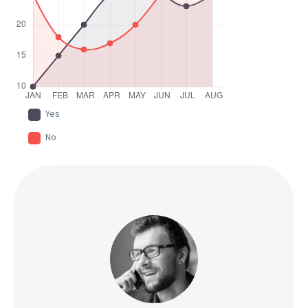
Yes
No