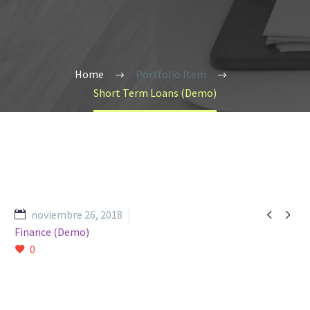
Home
Portfolio Item
Short Term Loans (Demo)


noviembre 26, 2018
Finance (Demo)
0